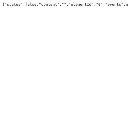
{"status":false,"content":"","elementId":"0","events":n