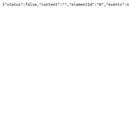
{"status":false,"content":"","elementId":"0","events":n