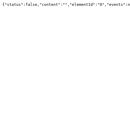
{"status":false,"content":"","elementId":"0","events":n