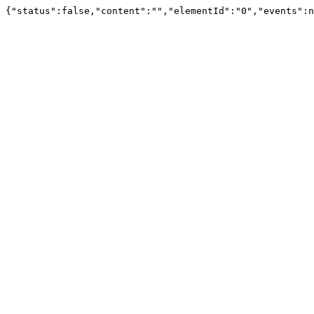
{"status":false,"content":"","elementId":"0","events":n