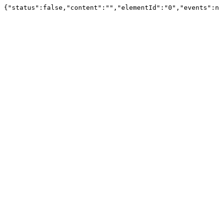
{"status":false,"content":"","elementId":"0","events":n