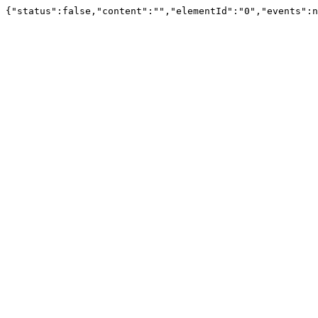
{"status":false,"content":"","elementId":"0","events":n