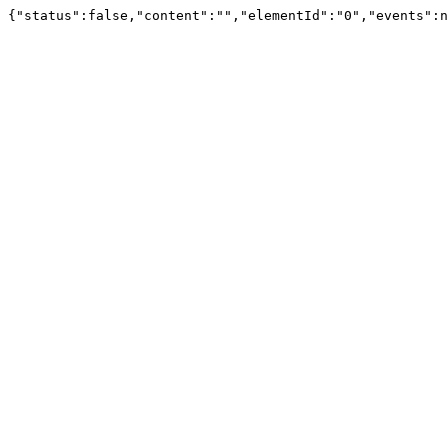
{"status":false,"content":"","elementId":"0","events":n