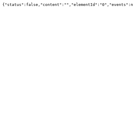
{"status":false,"content":"","elementId":"0","events":n